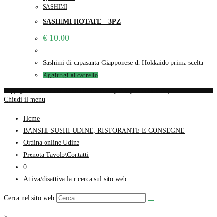
SASHIMI
SASHIMI HOTATE – 3PZ
€
10.00
Sashimi di capasanta Giapponese di Hokkaido prima scelta
Aggiungi al carrello
Copyright Banshi - P.IVA 02997110305-
Privacy Policy
-
Cookie Policy
Chiudi il menu
Home
BANSHI SUSHI UDINE, RISTORANTE E CONSEGNE
Ordina online Udine
Prenota Tavolo\Contatti
0
Attiva/disattiva la ricerca sul sito web
Cerca nel sito web
×