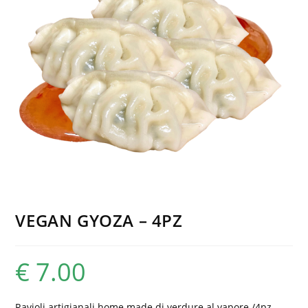
VEGAN GYOZA – 4PZ
€
7.00
Ravioli artigianali home made di verdure al vapore /4pz