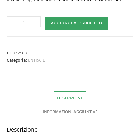
VEGAN
-
+
AGGIUNGI AL CARRELLO
GYOZA
-
4PZ
quantità
COD:
2963
Categoria:
ENTRATE
DESCRIZIONE
INFORMAZIONI AGGIUNTIVE
Descrizione