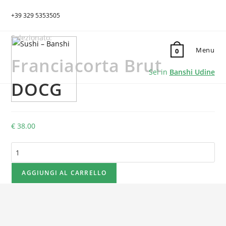
+39 329 5353505
Selezionato:
Menu
0
Franciacorta Brut
Sei in
Banshi Udine
DOCG
€
38.00
Franciacorta
Brut
DOCG
AGGIUNGI AL CARRELLO
quantità