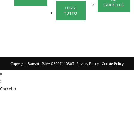
CARRELLO
LEGGI
TUTTO
Copyright Banshi - P.IVA 02997110305-
Privacy Policy
-
Cookie Policy
×
×
Carrello