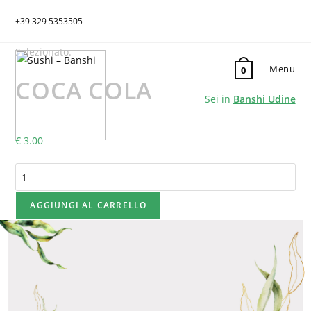
+39 329 5353505
Selezionato:
Menu
0
COCA COLA
Sei in
Banshi Udine
€
3.00
COCA
COLA
quantità
AGGIUNGI AL CARRELLO