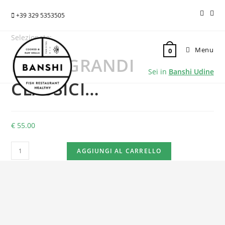
+39 329 5353505
Selezionato:
Menu
0
BOX 6 GRANDI
Sei in
Banshi Udine
CLASSICI…
€
55.00
BOX
AGGIUNGI AL CARRELLO
6
GRANDI
CLASSICI
–
Sushi
Banshi