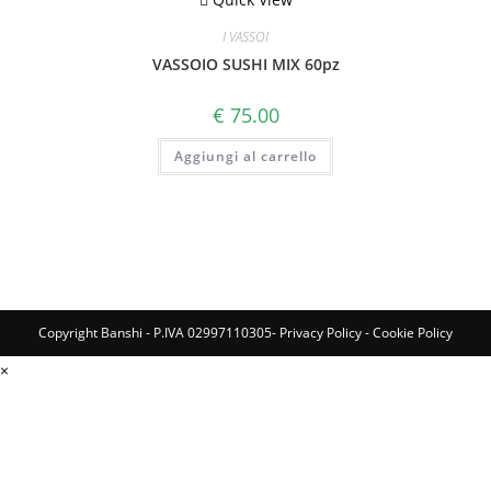
I VASSOI
VASSOIO SUSHI MIX 60pz
€
75.00
Aggiungi al carrello
Copyright Banshi - P.IVA 02997110305-
Privacy Policy
-
Cookie Policy
×