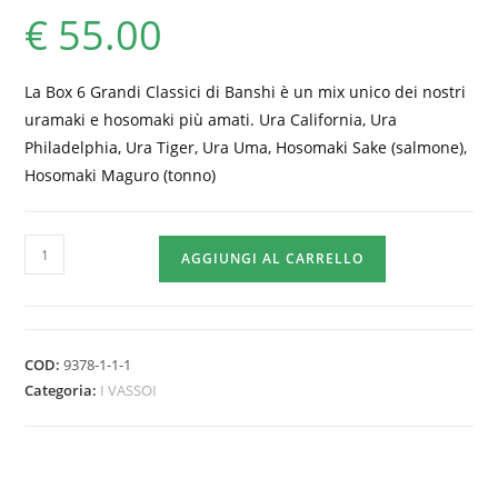
€
55.00
La Box 6 Grandi Classici di Banshi è un mix unico dei nostri
uramaki e hosomaki più amati. Ura California, Ura
Philadelphia, Ura Tiger, Ura Uma, Hosomaki Sake (salmone),
Hosomaki Maguro (tonno)
BOX
AGGIUNGI AL CARRELLO
6
GRANDI
CLASSICI
–
COD:
9378-1-1-1
Sushi
Categoria:
I VASSOI
Banshi
48pz
quantità