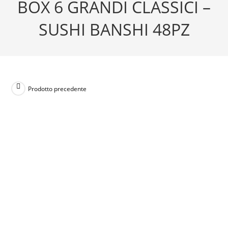
BOX 6 GRANDI CLASSICI –
48pz
quantità
SUSHI BANSHI 48PZ
Prodotto precedente