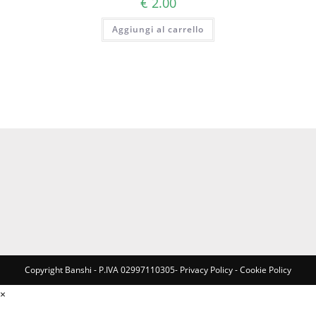
€
2.00
Aggiungi al carrello
Copyright Banshi - P.IVA 02997110305-
Privacy Policy
-
Cookie Policy
×